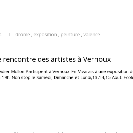
s
drôme
,
exposition
,
peinture
,
valence
 rencontre des artistes à Vernoux
Didier Mollon Participent à Vernoux-En-Vivarais à une exposition
 19h. Non stop le Samedi, Dimanche et Lundi,13,14,15 Aout. Écol