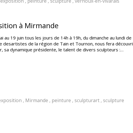
exposition
,
peinture
,
sculpture
,
vernoux-en-vivarais
sition à Mirmande
i au 19 juin tous les jours de 14h à 19h, du dimanche au lundi de 
 desartistes de la région de Tain et Tournon, nous fera découvrir
r, sa dynamique présidente, le talent de divers sculpteurs :…
exposition
,
Mirmande
,
peinture
,
sculpturart
,
sculpture