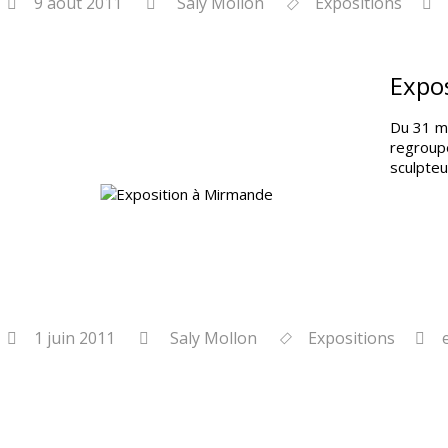
9 août 2011
Saly Mollon
Expositions
Expo
Du 31 ma
regroupe
sculpteu
1 juin 2011
Saly Mollon
Expositions